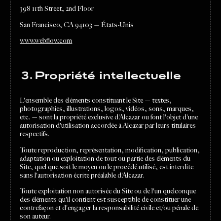
398 11th Street, 2nd Floor
San Francisco, CA 94103 — États-Unis
www.webflow.com
3. Propriété intellectuelle
L'ensemble des éléments constituant le Site — textes,
photographies, illustrations, logos, vidéos, sons, marques,
etc. — sont la propriété exclusive d'Alcazar ou font l'objet d'une
autorisation d'utilisation accordée à Alcazar par leurs titulaires
respectifs.
Toute reproduction, représentation, modification, publication,
adaptation ou exploitation de tout ou partie des éléments du
Site, quel que soit le moyen ou le procédé utilisé, est interdite
sans l'autorisation écrite préalable d'Alcazar.
Toute exploitation non autorisée du Site ou de l'un quelconque
des éléments qu'il contient est susceptible de constituer une
contrefaçon et d'engager la responsabilité civile et/ou pénale de
son auteur.